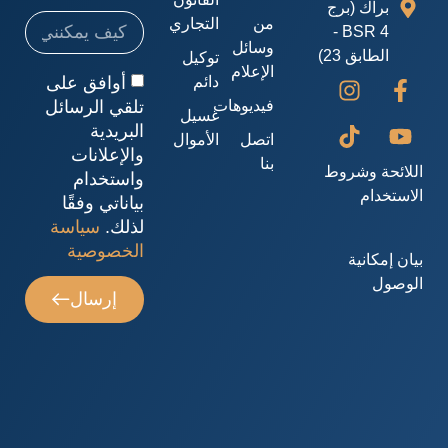
براك (برج
من
التجاري
BSR 4 -
وسائل
الطابق 23)
توكيل
الإعلام
أوافق على
دائم
تلقي الرسائل
فيديوهات
غسيل
البريدية
اتصل
الأموال
والإعلانات
بنا
اللائحة وشروط
واستخدام
الاستخدام
بياناتي وفقًا
لذلك.
سياسة
الخصوصية
بيان إمكانية
الوصول
إرسال