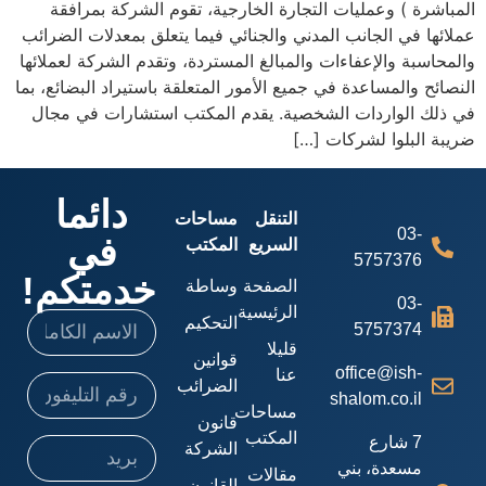
المباشرة ) وعمليات التجارة الخارجية، تقوم الشركة بمرافقة
عملائها في الجانب المدني والجنائي فيما يتعلق بمعدلات الضرائب
والمحاسبة والإعفاءات والمبالغ المستردة، وتقدم الشركة لعملائها
النصائح والمساعدة في جميع الأمور المتعلقة باستيراد البضائع، بما
في ذلك الواردات الشخصية. يقدم المكتب استشارات في مجال
ضريبة البلوا لشركات […]
دائما
التنقل
مساحات
03-
في
السريع
المكتب
5757376
خدمتكم!
الصفحة
وساطة
03-
الرئيسية
التحكيم
5757374
قليلا
قوانين
office@ish-
عنا
الضرائب
shalom.co.il
مساحات
قانون
المكتب
7 شارع
الشركة
مسعدة، بني
مقالات
القانون