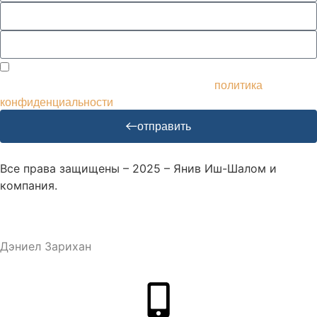
Я согласен получать рассылки и рекламу и использовать
мои данные соответствующим образом.
политика
конфиденциальности
отправить
Все права защищены – 2025 – Янив Иш-Шалом и
компания.
Дизайн и разработка веб-сайта – M.MEDIA
| SEO –
Дэниел Зарихан