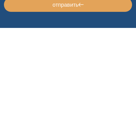
отправить
Всегда к вашим
услугам!
Я согласен получать рассылки и рекламу и
использовать мои данные соответствующим