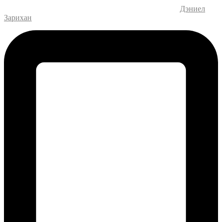
Дизайн и разработка веб-сайта – M.MEDIA
| SEO –
Дэниел
Зарихан