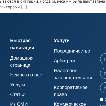
ваются в ситуации, когда оценка им была выставлена 
пекторами […]
Быстрая
Услуги
навигация
Посредничество
Домашняя
Арбитраж
страница
Налоговое
Немного о нас
законодательство
Услуги
Корпоративное
Статьи
право
Из СМИ
Коммерческое
ре