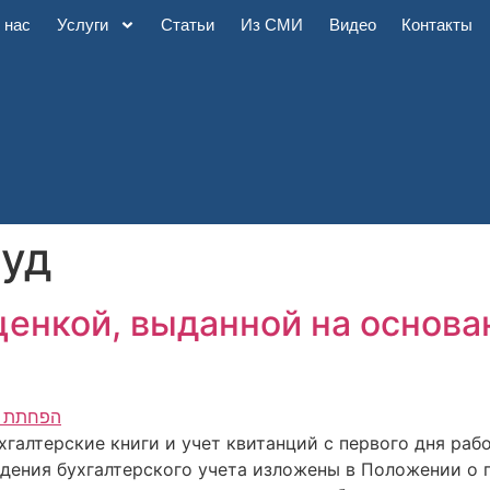
 нас
Услуги
Статьи
Из СМИ
Видео
Контакты
суд
оценкой, выданной на основ
хгалтерские книги и учет квитанций с первого дня раб
едения бухгалтерского учета изложены в Положении о 