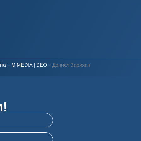
йта – M.MEDIA
| SEO –
Дэниел Зарихан
м!