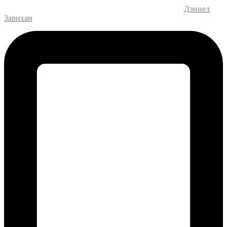
Дизайн и разработка веб-сайта – M.MEDIA
| SEO –
Дэниел
Зарихан