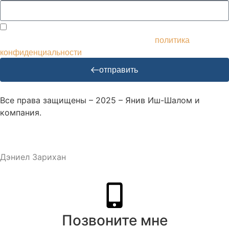
Я согласен получать рассылки и рекламу и использовать
мои данные соответствующим образом.
политика
конфиденциальности
отправить
Все права защищены – 2025 – Янив Иш-Шалом и
компания.
Дизайн и разработка веб-сайта – M.MEDIA
| SEO –
Дэниел Зарихан
Позвоните мне