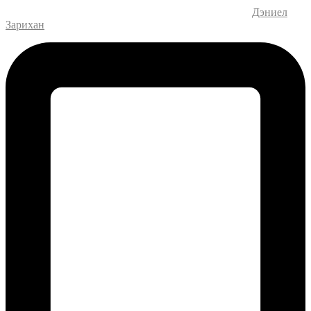
Дизайн и разработка веб-сайта – M.MEDIA
| SEO –
Дэниел
Зарихан