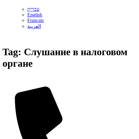
עברית
English
Français
العربية
Tag:
Слушание в налоговом
органе