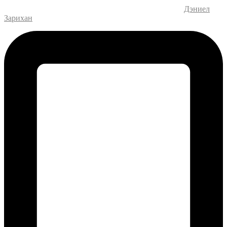
Дизайн и разработка веб-сайта – M.MEDIA
| SEO –
Дэниел
Зарихан