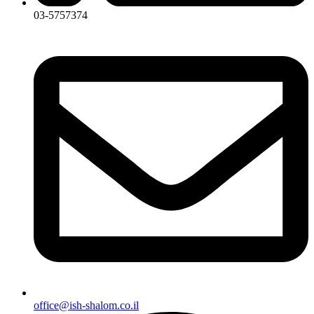
03-5757374
office@ish-shalom.co.il