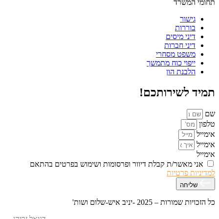
תחומי המשרד
גישור
בוררות
דיני מיסים
דיני חברות
משפט מסחרי
ייפוי כוח מתמשך
הלבנת הון
תמיד לשירותכם!
שם
טלפון
אימייל
אימייל
אימייל
אני מאשר/ת קבלת דיוור ופרסומות ושימוש בפרטים בהתאם
למדיניות פרטיות
שליחה
כל הזכויות שמורות – 2025 -יניב איש-שלום ושות'
אפיון עיצוב ופיתוח האתר – M.MEDIA
| קידום אתרים –
דניאל זריהן