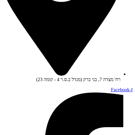
רח' מצדה 7, בני ברק (מגדל ב.ס.ר 4 - קומה 23)
Facebook-f