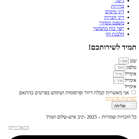
גישור
בוררות
דיני מיסים
דיני חברות
משפט מסחרי
ייפוי כוח מתמשך
הלבנת הון
תמיד לשירותכם!
שם
טלפון
אימייל
אימייל
אימייל
אני מאשר/ת קבלת דיוור ופרסומות ושימוש בפרטים בהתאם
למדיניות פרטיות
שליחה
כל הזכויות שמורות – 2025 -יניב איש-שלום ושות'
אפיון עיצוב ופיתוח האתר – M.MEDIA
| קידום אתרים –
דניאל זריהן