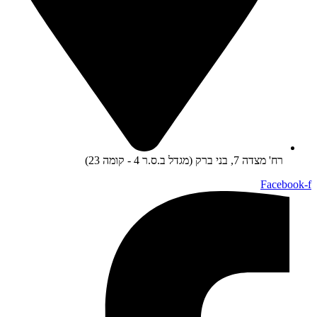
רח' מצדה 7, בני ברק (מגדל ב.ס.ר 4 - קומה 23)
Facebook-f