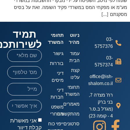
ה לפי מיטב השפיטה על ידי מבקרי החשבונות במשרדי
"מ או מפקחי המס במשרדי פקיד השומה. זאת על בסיס
קנתם […]
תמיד
ניווט
תחומי
03-
לשירותכם!
מהיר
המשרד
5757376
עמוד
גישור
03-
הבית
בוררות
5757374
קצת
דיני
office@ish-
עלינו
מיסים
shalom.co.il
תחומי
דיני
המשרד
רח' מצדה 7,
חברות
בני ברק
מאמרים
משפט
(מגדל ב.ס.ר
מהתקשורת
מסחרי
4 - קומה 23)
אני מאשר/ת
סרטונים
ייפוי כוח
קבלת דיוור