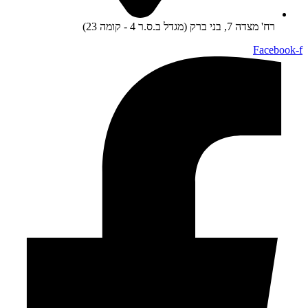
רח' מצדה 7, בני ברק (מגדל ב.ס.ר 4 - קומה 23)
Facebook-f