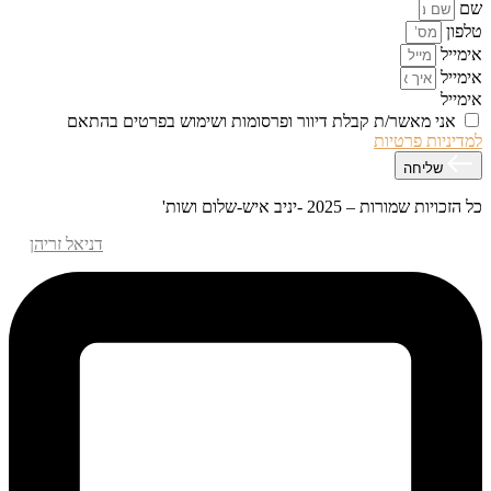
שם
טלפון
אימייל
אימייל
אימייל
אני מאשר/ת קבלת דיוור ופרסומות ושימוש בפרטים בהתאם
למדיניות פרטיות
שליחה
כל הזכויות שמורות – 2025 -יניב איש-שלום ושות'
אפיון עיצוב ופיתוח האתר – M.MEDIA
| קידום אתרים –
דניאל זריהן