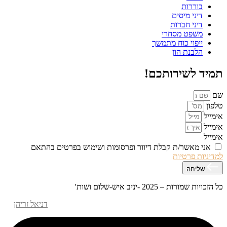
בוררות
דיני מיסים
דיני חברות
משפט מסחרי
ייפוי כוח מתמשך
הלבנת הון
תמיד לשירותכם!
שם
טלפון
אימייל
אימייל
אימייל
אני מאשר/ת קבלת דיוור ופרסומות ושימוש בפרטים בהתאם
למדיניות פרטיות
שליחה
כל הזכויות שמורות – 2025 -יניב איש-שלום ושות'
אפיון עיצוב ופיתוח האתר – M.MEDIA
| קידום אתרים –
דניאל זריהן