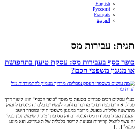
English
Русский
Français
العربية
תגית:
עבירות מס
כופר כסף בעבירות מס: עסקת טיעון בתחפושת
או מנגנון משפטי חכם?
בעלי עסקים רבים סבורים בטעות כי מוסד "כופר הכסף" הוא קיצור דרך
פסול. אחרים בטוחים כי מדובר בחלופה לעשירים בלבד, המנסים לחמוק
מהרשעה פלילית. בפועל, מדובר במנגנון משפטי חוקי ומוסדר היטב.
המנגנון מעוגן בפקודת מס הכנסה ובחוק מס ערך מוסף. שימוש נכון בכלי
זה עשוי להציל קריירות ומניעת קריסה כלכלית של תאגידים. הוא מונע
מבעלי […]