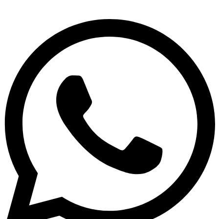
דלג
לתוכן