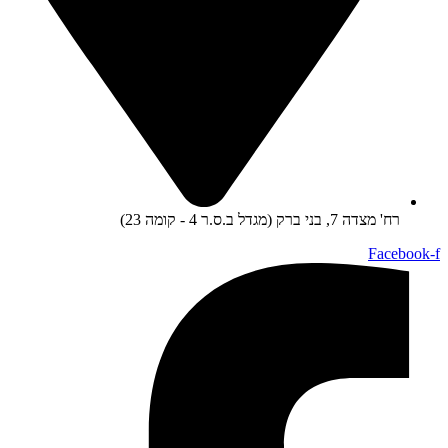
רח' מצדה 7, בני ברק (מגדל ב.ס.ר 4 - קומה 23)
Facebook-f