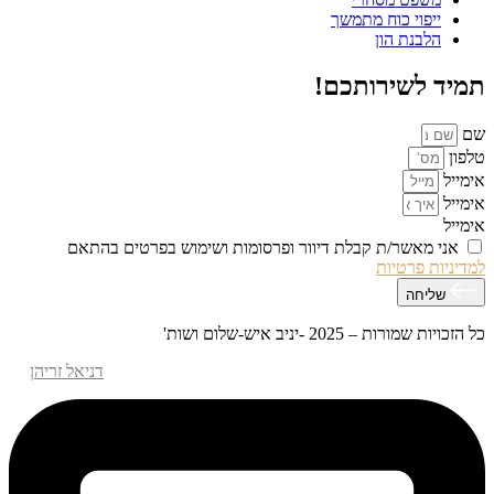
ייפוי כוח מתמשך
הלבנת הון
תמיד לשירותכם!
שם
טלפון
אימייל
אימייל
אימייל
אני מאשר/ת קבלת דיוור ופרסומות ושימוש בפרטים בהתאם
למדיניות פרטיות
שליחה
כל הזכויות שמורות – 2025 -יניב איש-שלום ושות'
אפיון עיצוב ופיתוח האתר – M.MEDIA
| קידום אתרים –
דניאל זריהן