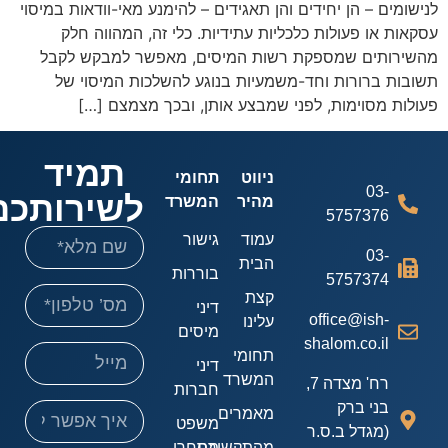
שומים – הן יחידים והן תאגידים – להימנע מאי-וודאות במיסוי
אות או פעולות כלכליות עתידיות. כלי זה, המהווה חלק
שירותים שמספקת רשות המיסים, מאפשר למבקש לקבל
בות ברורות וחד-משמעיות בנוגע להשלכות המיסוי של
לות מסוימות, לפני שמבצע אותן, ובכך מצמצם […]
תמיד
ניווט
תחומי
03-
לשירותכם!
מהיר
המשרד
5757376
עמוד
גישור
03-
הבית
בוררות
5757374
קצת
דיני
office@ish-
עלינו
מיסים
shalom.co.il
תחומי
דיני
המשרד
רח' מצדה 7,
חברות
בני ברק
מאמרים
משפט
(מגדל ב.ס.ר
מהתקשורת
מסחרי