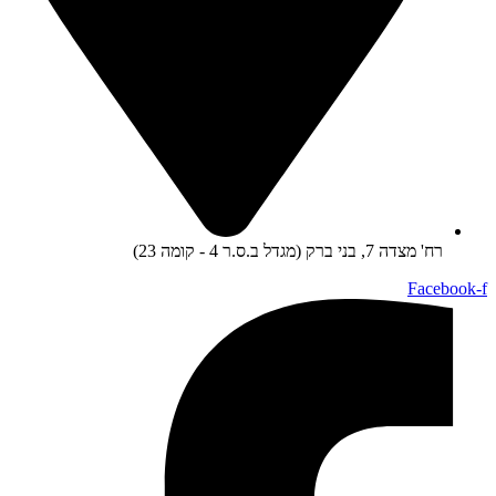
רח' מצדה 7, בני ברק (מגדל ב.ס.ר 4 - קומה 23)
Facebook-f