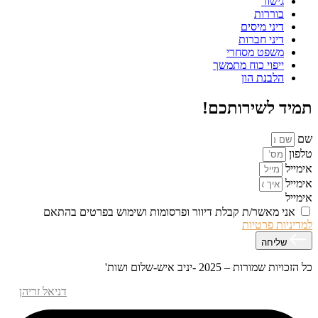
גישור
בוררות
דיני מיסים
דיני חברות
משפט מסחרי
ייפוי כוח מתמשך
הלבנת הון
תמיד לשירותכם!
שם
טלפון
אימייל
אימייל
אימייל
אני מאשר/ת קבלת דיוור ופרסומות ושימוש בפרטים בהתאם
למדיניות פרטיות
שליחה
כל הזכויות שמורות – 2025 -יניב איש-שלום ושות'
אפיון עיצוב ופיתוח האתר – M.MEDIA
| קידום אתרים –
דניאל זריהן