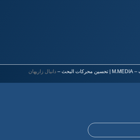
M.M
| تحسين محركات البحث –
دانيال زاريهان