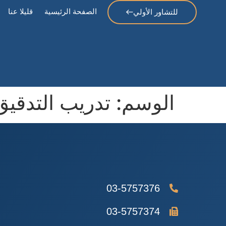
الصفحة الرئيسية
قليلا عنا
للتشاور الأولي
الوسم:
تدريب التدقيق
03-5757376
03-5757374