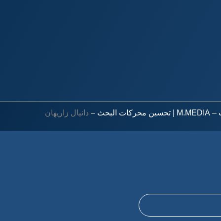
M.M
| تحسين محركات البحث –
دانيال زاريهان