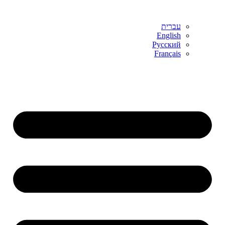
עברית
English
Русский
Français