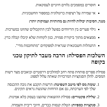
חוסרים במסמכים נלווים חיוניים לעסקאות.
אי שמירה על רציפות כרונולוגית במספור החשבוניות.
מנגד, הסיבות יכולות להיות גם מהותיות ועמוקות יותר:
גילוי פערים בין הדיווחים בפועל לבין התקבולים שהוזנו במערכות.
ממצאים מתוך ביקורת סמויה, כגון לקוחות שלא קיבלו קבלה כדין.
התנהלות חשבונאית שנראית למפקחים "מתוחכמת מדי".
השלכות הפסילה: הרבה מעבר לתיקון טכני
בקופה
פסילת ספרים פותחת פתח רחב למהלכים דרסטיים וכואבים מצד רשות
המסים. להלן הסנקציות המרכזיות שאתה עלול לספוג:
שומת מס לפי מיטב השפיטה:
הרשות תקבע את גובה ההכנסה
שלך לפי הערכתה, גם אם הדוחות שהגשת נראים תקינים.
שלילת פקטורים:
פסילת ההוצאות שהוצגו בעסק כלא אמינות.
סנקציות כספיות:
הטלת קנסות כבדים, חיובי ריבית והצמדה.