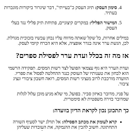
סימון העסק:
תיוג העסק כ"בעייתי", דבר שיגרור ביקורות מוגברות
בעתיד.
המישור הפלילי:
במקרים קיצוניים, פתיחת תיק פלילי נגד בעלי
העסק.
במילים אחרות, כל שקל שאתה מדווח עליו נבחן עכשיו בזכוכית מגדלת.
לכן, הגשת ערר אינה בגדר אופציה, אלא היא הכרח קיומי לעסק.
אז מה זה בכלל ועדת ערר לפסילת ספרים?
ועדת הערר היא גוף עצמאי הפועל לצד רשות המסים. תפקידה הרשמי
הוא לבחון את טענותיו של העוסק כנגד ההחלטה לפסול את ספריו.
הוועדה מורכבת לרוב מנציגי רשות המסים, רואה חשבון ציבורי ונציג
ציבור.
על פניו, מדובר באיזון סביר. בפועל, מי שלא מגיע מוכן עלול לגלות
שמדובר בזירה משפטית לא סימטרית.
כך תתכונן נכון לקראת הדיון בוועדה:
קרא לעומק את מכתב הפסילה:
אל תדלג ישר לסעיף השורה
התחתונה. חשוב להבין את ההנמקה, את העובדות שעליהן