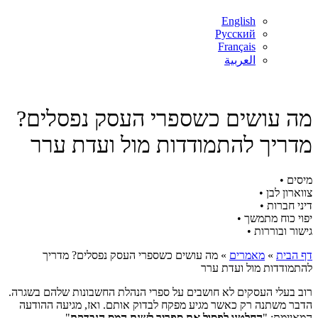
English
Русский
Français
العربية
מה עושים כשספרי העסק נפסלים?
מדריך להתמודדות מול ועדת ערר
מיסים •
צווארון לבן •
דיני חברות •
יפוי כוח מתמשך •
גישור ובוררות •
דף הבית
»
מאמרים
»
מה עושים כשספרי העסק נפסלים? מדריך
להתמודדות מול ועדת ערר
רוב בעלי העסקים לא חושבים על ספרי הנהלת החשבונות שלהם בשגרה.
הדבר משתנה רק כאשר מגיע מפקח לבדוק אותם. ואז, מגיעה ההודעה
המאיימת: "
החלטנו לפסול את ספריך לשנת המס הנבדקת
".