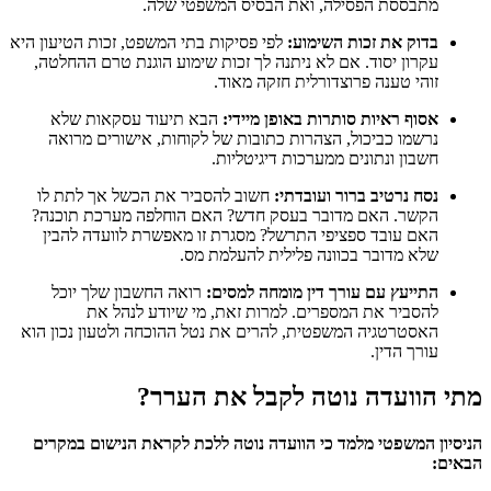
מתבססת הפסילה, ואת הבסיס המשפטי שלה.
בדוק את זכות השימוע:
לפי פסיקות בתי המשפט, זכות הטיעון היא
עקרון יסוד. אם לא ניתנה לך זכות שימוע הוגנת טרם ההחלטה,
זוהי טענה פרוצדורלית חזקה מאוד.
אסוף ראיות סותרות באופן מיידי:
הבא תיעוד עסקאות שלא
נרשמו כביכול, הצהרות כתובות של לקוחות, אישורים מרואה
חשבון ונתונים ממערכות דיגיטליות.
נסח נרטיב ברור ועובדתי:
חשוב להסביר את הכשל אך לתת לו
הקשר. האם מדובר בעסק חדש? האם הוחלפה מערכת תוכנה?
האם עובד ספציפי התרשל? מסגרת זו מאפשרת לוועדה להבין
שלא מדובר בכוונה פלילית להעלמת מס.
התייעץ עם עורך דין מומחה למסים:
רואה החשבון שלך יוכל
להסביר את המספרים. למרות זאת, מי שיודע לנהל את
האסטרטגיה המשפטית, להרים את נטל ההוכחה ולטעון נכון הוא
עורך הדין.
מתי הוועדה נוטה לקבל את הערר?
הניסיון המשפטי מלמד כי הוועדה נוטה ללכת לקראת הנישום במקרים
הבאים: