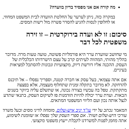
מה קורה אם אני מפסיד בדיון בוועדה?
במקרה כזה, ניתן לערער על החלטת הוועדה לבית המשפט המחוזי,
או לחלופין לנסות להגיע להסדר פשרה מול רשות המסים.
סיכום: זו לא ועדה בירוקרטית – זו זירה
משפטית לכל דבר
מי שחושב שוועדת ערר היא פורמליות פשוטה, טועה טעות מרה. מדובר
בהליך מהותי, המהווה לעיתים קרב על עצם הישרדותו הכלכלית של
העסק. ההכנה אליו דורשת דיוק, מקצועיות ונכונות להסתכל למציאות
בעיניים.
אם אתה עצמאי, בעל עסק או חברה קטנה, וספריך נפסלו – אל תיכנס
להדחקה. לא מדובר בתקלה זמנית שתחלוף מעצמה, אלא בפצצה
מתקתקת. טפל בה עכשיו בצורה נכונה, או שתשלם עליה ביוקר בשנים
הבאות. ועדת ערר יכולה להיות הזדמנות פז לשיקום העסק, בתנאי שתדע
לנצל אותה נכון ועם הליווי המשפטי המתאים.
המאמר נכתב על ידי
עו"ד יניב איש-שלום
, מומחה לדיני מסים ובעל משרד
עורכי היש-שלום ושות'. אם ספרי העסק שלך נפסלו או שזומנת לשימוע,
אתה מוזמן לפנות למשרדנו לקבלת ייעוץ משפטי מקצועי.