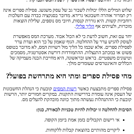
שלוש המילים הללו יכולות לשבור גב של עסק משגשג. פסילת ספרים אינה
רק תמרור אזהרה חשבונאי גרידא. מדובר בסנקציה כבדה עם השלכות
רוחביות קשות. היא גוררת קנסות, חיובי מס נוספים, שלילת הוצאות
מוכרות, ולעיתים אף
הליך פלילי
.
יחד עם זאת, חשוב לדעת כי לא הכול אבוד. מערכת המס מאפשרת
לעוסק להגיש ערר על ההחלטה. הגוף שאמון על כך הוא ועדת ערר
לפסילת ספרים. אלא שכמו כל הליך מול רשויות המס, לא מדובר בטופס
פשוט או במכתב התנצלות. ההתמודדות דורשת אסטרטגיה, מסמכים
וטיעונים משפטיים. בראש ובראשונה, היא מחייבת הבנה מעמיקה של
הכללים והאינטרסים שעומדים מולך.
מהי פסילת ספרים ומתי היא מתרחשת בפועל?
פסילת ספרים מתבצעת כאשר
רשות המסים
קובעת כי הנהלת החשבונות
של העסק אינה עומדת בדרישות התקנות. במקרים חמורים יותר, הרשות
קובעת כי ההתנהלות נעשתה מתוך כוונה מובהקת להעלים מס.
הסיבות להחלטה זו יכולות להיות טכניות לכאורה, כגון:
אי רישום תקבולים בזמן אמת ביומן הקופה.
ליקויים מהותיים בהוצאת קבלות ללקוחות.