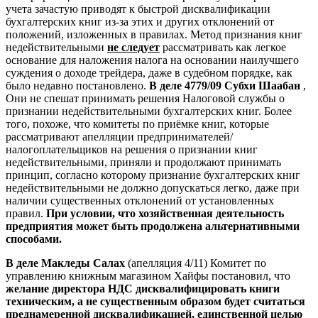
учета зачастую приводят к быстрой дисквалификации
бухгалтерских книг из-за этих и других отклонений от
положений, изложенных в правилах. Метод признания книг
недействительными
не следует
рассматривать как легкое
основание для наложения налога на основании наилучшего
суждения о доходе трейдера, даже в судебном порядке, как
было недавно постановлено.
В деле 4779/09 Субхи Шаабан
,
Они не спешат принимать решения Налоговой службы о
признании недействительными бухгалтерских книг. Более
того, похоже, что комитеты по приёмке книг, которые
рассматривают апелляции предпринимателей/
налогоплательщиков на решения о признании книг
недействительными, приняли и продолжают принимать
принцип, согласно которому признание бухгалтерских книг
недействительными не должно допускаться легко, даже при
наличии существенных отклонений от установленных
правил.
При условии, что хозяйственная деятельность
предприятия может быть продолжена альтернативными
способами.
В деле Макледы Салах
(апелляция 4/11) Комитет по
управлению книжным магазином Хайфы постановил, что
желание директора НДС дисквалифицировать книги
техническим, а не существенным образом будет считаться
преднамеренной дисквалификацией, единственной целью