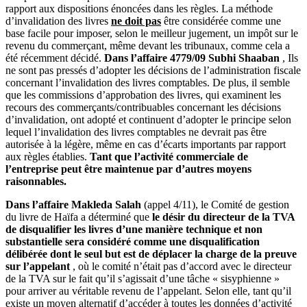
rapport aux dispositions énoncées dans les règles. La méthode
d’invalidation des livres
ne doit pas
être considérée comme une
base facile pour imposer, selon le meilleur jugement, un impôt sur le
revenu du commerçant, même devant les tribunaux, comme cela a
été récemment décidé.
Dans l’affaire 4779/09 Subhi Shaaban
,
Ils
ne sont pas pressés d’adopter les décisions de l’administration fiscale
concernant l’invalidation des livres comptables. De plus, il semble
que les commissions d’approbation des livres, qui examinent les
recours des commerçants/contribuables concernant les décisions
d’invalidation, ont adopté et continuent d’adopter le principe selon
lequel l’invalidation des livres comptables ne devrait pas être
autorisée à la légère, même en cas d’écarts importants par rapport
aux règles établies.
Tant que l’activité commerciale de
l’entreprise peut être maintenue par d’autres moyens
raisonnables.
Dans l’affaire Makleda Salah
(appel 4/11), le Comité de gestion
du livre de Haïfa a déterminé que
le désir du directeur de la TVA
de disqualifier les livres d’une manière technique et non
substantielle sera considéré comme une disqualification
délibérée dont le seul but est de déplacer la charge de la preuve
sur l’appelant
, où le comité n’était pas d’accord avec le directeur
de la TVA sur le fait qu’il s’agissait d’une tâche « sisyphienne »
pour arriver au véritable revenu de l’appelant. Selon elle, tant qu’il
existe un moyen alternatif d’accéder à toutes les données d’activité