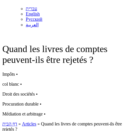
עברית
English
Русский
العربية
Quand les livres de comptes
peuvent-ils être rejetés ?
Impôts •
col blanc •
Droit des sociétés •
Procuration durable •
Médiation et arbitrage •
דף הבית
»
Articles
»
Quand les livres de comptes peuvent-ils être
rejetés ?