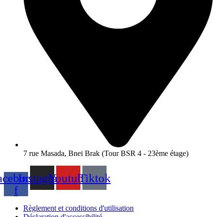
7 rue Masada, Bnei Brak (Tour BSR 4 - 23ème étage)
acebook-
Instagram
Youtube
Tiktok
f
Règlement et conditions d'utilisation
Déclaration d'accessibilité