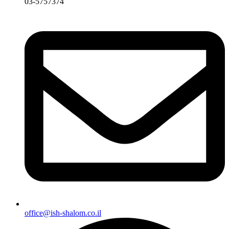
03-5757374
office@ish-shalom.co.il