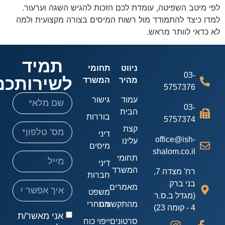
 מיטב השפיטה, עומדת לכם הזכות להגיש השגה וערעור.
ו כיצד להתמודד מול רשות המיסים בצורה מקצועית ולמה
כדאי לוותר מראש.
תמיד
ניווט
תחומי
03-
לשירותכם!
מהיר
המשרד
5757376
עמוד
גישור
03-
הבית
בוררות
5757374
קצת
דיני
office@ish-
עלינו
מיסים
shalom.co.il
תחומי
דיני
המשרד
רח' מצדה 7,
חברות
בני ברק
מאמרים
משפט
(מגדל ב.ס.ר
מהתקשורת
מסחרי
4 - קומה 23)
אני מאשר/ת
סרטונים
ייפוי כוח