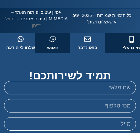
אפיון עיצוב ופיתוח האתר –
כל הזכויות שמורות – 2025 -יניב
M.MEDIA
| קידום אתרים –
דניאל
איש-שלום ושות'
זריהן
בואו נדבר
waze
שלחו לי הודעה
 אלי
תמיד לשירותכם!