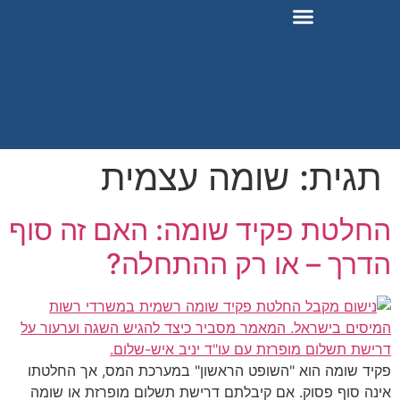
גית:
שומה עצמית
לטת פקיד שומה: האם זה סוף
רך – או רק ההתחלה?
יד שומה הוא "השופט הראשון" במערכת המס, אך החלטתו
ה סוף פסוק. אם קיבלתם דרישת תשלום מופרזת או שומה