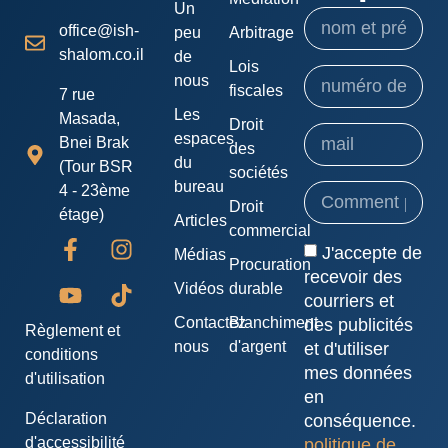
Un
office@ish-
peu
Arbitrage
shalom.co.il
de
Lois
nous
fiscales
7 rue
Les
Masada,
Droit
espaces
Bnei Brak
des
du
(Tour BSR
sociétés
bureau
4 - 23ème
Droit
étage)
Articles
commercial
J'accepte de
Médias
Procuration
recevoir des
Vidéos
durable
courriers et
Contactez-
Blanchiment
des publicités
Règlement et
nous
d'argent
et d'utiliser
conditions
mes données
d'utilisation
en
Déclaration
conséquence.
d'accessibilité
politique de