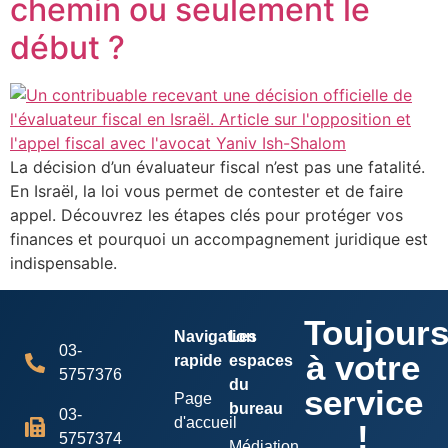
chemin ou seulement le
début ?
La décision d’un évaluateur fiscal n’est pas une fatalité.
En Israël, la loi vous permet de contester et de faire
appel. Découvrez les étapes clés pour protéger vos
finances et pourquoi un accompagnement juridique est
indispensable.
Toujour
Navigation
Les
03-
à votre
rapide
espaces
5757376
du
service
Page
bureau
03-
d'accueil
!
5757374
Médiation