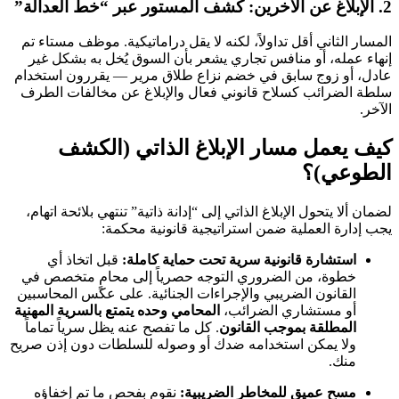
2. الإبلاغ عن الآخرين: كشف المستور عبر “خط العدالة”
المسار الثاني أقل تداولاً، لكنه لا يقل دراماتيكية. موظف مستاء تم
إنهاء عمله، أو منافس تجاري يشعر بأن السوق يُخل به بشكل غير
عادل، أو زوج سابق في خضم نزاع طلاق مرير — يقررون استخدام
سلطة الضرائب كسلاح قانوني فعال والإبلاغ عن مخالفات الطرف
الآخر.
كيف يعمل مسار الإبلاغ الذاتي (الكشف
الطوعي)؟
لضمان ألا يتحول الإبلاغ الذاتي إلى “إدانة ذاتية” تنتهي بلائحة اتهام،
يجب إدارة العملية ضمن استراتيجية قانونية محكمة:
استشارة قانونية سرية تحت حماية كاملة:
قبل اتخاذ أي
خطوة، من الضروري التوجه حصرياً إلى محامٍ متخصص في
القانون الضريبي والإجراءات الجنائية. على عكس المحاسبين
أو مستشاري الضرائب،
المحامي وحده يتمتع بالسرية المهنية
المطلقة بموجب القانون
. كل ما تفصح عنه يظل سرياً تماماً
ولا يمكن استخدامه ضدك أو وصوله للسلطات دون إذن صريح
منك.
مسح عميق للمخاطر الضريبية:
نقوم بفحص ما تم إخفاؤه