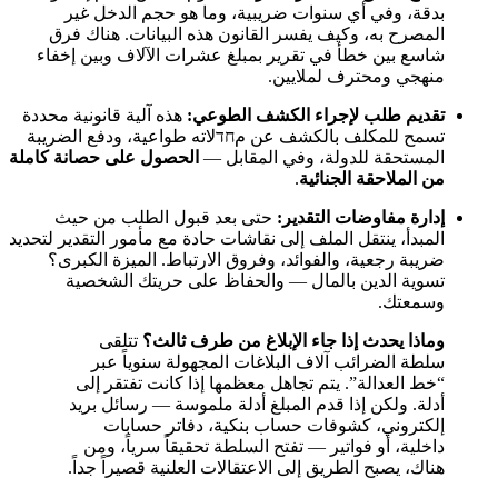
بدقة، وفي أي سنوات ضريبية، وما هو حجم الدخل غير
المصرح به، وكيف يفسر القانون هذه البيانات. هناك فرق
شاسع بين خطأ في تقرير بمبلغ عشرات الآلاف وبين إخفاء
منهجي ومحترف لملايين.
تقديم طلب لإجراء الكشف الطوعي:
هذه آلية قانونية محددة
تسمح للمكلف بالكشف عن مחדلاته طواعية، ودفع الضريبة
المستحقة للدولة، وفي المقابل —
الحصول على حصانة كاملة
من الملاحقة الجنائية
.
إدارة مفاوضات التقدير:
حتى بعد قبول الطلب من حيث
المبدأ، ينتقل الملف إلى نقاشات حادة مع مأمور التقدير لتحديد
ضريبة رجعية، والفوائد، وفروق الارتباط. الميزة الكبرى؟
تسوية الدين بالمال — والحفاظ على حريتك الشخصية
وسمعتك.
وماذا يحدث إذا جاء الإبلاغ من طرف ثالث؟
تتلقى
سلطة الضرائب آلاف البلاغات المجهولة سنوياً عبر
“خط العدالة”. يتم تجاهل معظمها إذا كانت تفتقر إلى
أدلة. ولكن إذا قدم المبلغ أدلة ملموسة — رسائل بريد
إلكتروني، كشوفات حساب بنكية، دفاتر حسابات
داخلية، أو فواتير — تفتح السلطة تحقيقاً سرياً، ومن
هناك، يصبح الطريق إلى الاعتقالات العلنية قصيراً جداً.