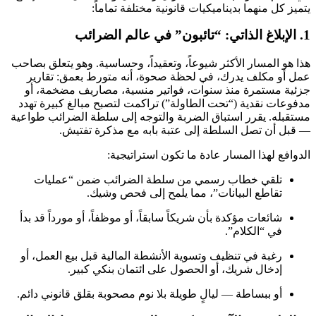
يتميز كل منهما بديناميكيات قانونية مختلفة تماماً:
1. الإبلاغ الذاتي: “تائبون” في عالم الضرائب
هذا هو المسار الأكثر شيوعاً، وتعقيداً، وحساسية. وهو يتعلق بصاحب
عمل أو مكلف يدرك، في لحظة صحوة، أنه متورط بعمق: تقارير
جزئية مستمرة منذ سنوات، فواتير منسية، مصاريف مضخمة، أو
مدفوعات نقدية (“تحت الطاولة”) تراكمت لتصبح مبالغ كبيرة تهدد
مستقبله. يقرر استباق الضربة والتوجه إلى سلطة الضرائب طواعية
— قبل أن تصل السلطة إلى عتبة بابه مع مذكرة تفتيش.
الدوافع لهذا المسار عادة ما تكون استراتيجية:
تلقي خطاب رسمي من سلطة الضرائب ضمن “عمليات
تقاطع البيانات”، مما يلمح إلى فحص وشيك.
شائعات مؤكدة بأن شريكاً سابقاً، أو موظفاً، أو مورداً قد بدأ
في “الكلام”.
رغبة في تنظيف وتسوية الأنشطة المالية قبل بيع العمل، أو
إدخال شريك، أو الحصول على ائتمان بنكي كبير.
أو ببساطة — ليالٍ طويلة بلا نوم مصحوبة بقلق قانوني دائم.