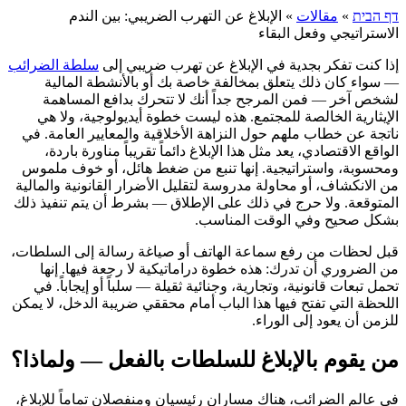
דף הבית
»
مقالات
»
الإبلاغ عن التهرب الضريبي: بين الندم
الاستراتيجي وفعل البقاء
إذا كنت تفكر بجدية في الإبلاغ عن تهرب ضريبي إلى
سلطة الضرائب
— سواء كان ذلك يتعلق بمخالفة خاصة بك أو بالأنشطة المالية
لشخص آخر — فمن المرجح جداً أنك لا تتحرك بدافع المساهمة
الإيثارية الخالصة للمجتمع. هذه ليست خطوة أيديولوجية، ولا هي
ناتجة عن خطاب ملهم حول النزاهة الأخلاقية والمعايير العامة. في
الواقع الاقتصادي، يعد مثل هذا الإبلاغ دائماً تقريباً مناورة باردة،
ومحسوبة، واستراتيجية. إنها تنبع من ضغط هائل، أو خوف ملموس
من الانكشاف، أو محاولة مدروسة لتقليل الأضرار القانونية والمالية
المتوقعة. ولا حرج في ذلك على الإطلاق — بشرط أن يتم تنفيذ ذلك
بشكل صحيح وفي الوقت المناسب.
قبل لحظات من رفع سماعة الهاتف أو صياغة رسالة إلى السلطات،
من الضروري أن تدرك: هذه خطوة دراماتيكية لا رجعة فيها. إنها
تحمل تبعات قانونية، وتجارية، وجنائية ثقيلة — سلباً أو إيجاباً. في
اللحظة التي تفتح فيها هذا الباب أمام محققي ضريبة الدخل، لا يمكن
للزمن أن يعود إلى الوراء.
من يقوم بالإبلاغ للسلطات بالفعل — ولماذا؟
في عالم الضرائب، هناك مساران رئيسيان ومنفصلان تماماً للإبلاغ،