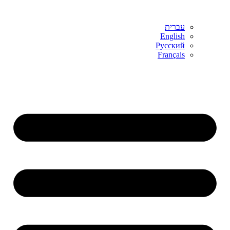
עברית
English
Русский
Français