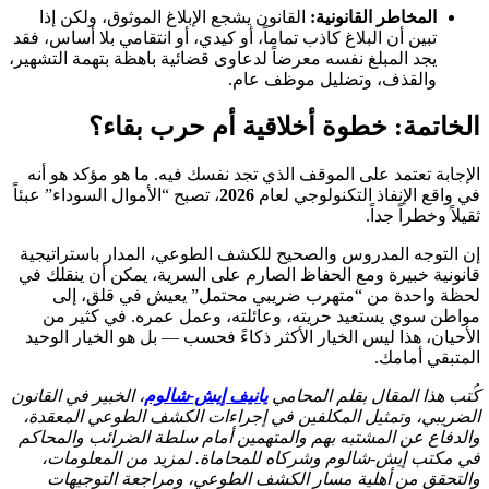
المخاطر القانونية:
القانون يشجع الإبلاغ الموثوق، ولكن إذا
تبين أن البلاغ كاذب تماماً، أو كيدي، أو انتقامي بلا أساس، فقد
يجد المبلغ نفسه معرضاً لدعاوى قضائية باهظة بتهمة التشهير،
والقذف، وتضليل موظف عام.
الخاتمة: خطوة أخلاقية أم حرب بقاء؟
الإجابة تعتمد على الموقف الذي تجد نفسك فيه. ما هو مؤكد هو أنه
في واقع الإنفاذ التكنولوجي لعام
2026
، تصبح “الأموال السوداء” عبئاً
ثقيلاً وخطراً جداً.
إن التوجه المدروس والصحيح للكشف الطوعي، المدار باستراتيجية
قانونية خبيرة ومع الحفاظ الصارم على السرية، يمكن أن ينقلك في
لحظة واحدة من “متهرب ضريبي محتمل” يعيش في قلق، إلى
مواطن سوي يستعيد حريته، وعائلته، وعمل عمره. في كثير من
الأحيان، هذا ليس الخيار الأكثر ذكاءً فحسب — بل هو الخيار الوحيد
المتبقي أمامك.
كُتب هذا المقال بقلم المحامي
يانيف إيش-شالوم
، الخبير في القانون
الضريبي، وتمثيل المكلفين في إجراءات الكشف الطوعي المعقدة،
والدفاع عن المشتبه بهم والمتهمين أمام سلطة الضرائب والمحاكم
في مكتب إيش-شالوم وشركاه للمحاماة.
لمزيد من المعلومات،
والتحقق من أهلية مسار الكشف الطوعي، ومراجعة التوجيهات