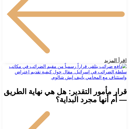
اقرأ المزيد
قرار مأمور التقدير: هل هي نهاية الطريق
— أم أنها مجرد البداية؟