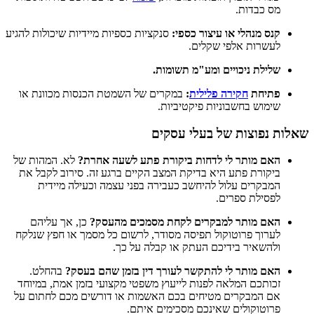
מס כבדות.
קנס מנהלי או עיצור כספי:
סנקציות כספיות מיידיות שיכולות להגיע
לעשרות אלפי שקלים.
שלילת ניכויים ומע"מ תשומות.
פתיחת
חקירה פלילית
:
במקרים של השמטת הכנסות מכוונת או
שימוש בחשבוניות פיקטיביות.
שאלות נפוצות של בעלי עסקים
האם מותר לי לדחות ביקורת פתע לשעה אחרת?
לא. המהות של
ביקורת פתע היא בדיקת המצב הקיים ברגע זה. סירוב לקבל את
המבקרים עלול להיחשב כעבירה בפני עצמה וכעילה מיידית
לפסילת ספרים.
האם מותר למבקרים לקחת מסמכים מהעסק?
כן, אך עליהם
לערוך פרוטוקול תפיסה מסודר, לרשום כל מסמך או חפץ שנלקח
ולהשאיר בידיכם העתק או קבלה על כך.
האם מותר לי להתקשר לעורך דין בזמן שהם בעסק?
בהחלט.
זכותכם המלאה לפנות לייעוץ משפטי מקצועי בזמן אמת, במיוחד
אם המבקרים מטיחים בכם האשמות או דורשים מכם לחתום על
פרוטוקולים שאינכם מסכימים איתם.