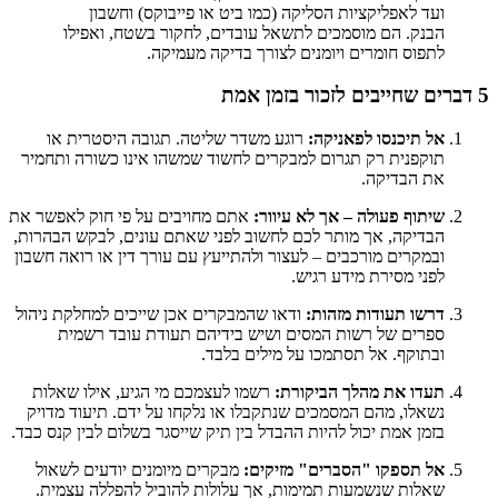
ועד לאפליקציות הסליקה (כמו ביט או פייבוקס) וחשבון
הבנק. הם מוסמכים לתשאל עובדים, לחקור בשטח, ואפילו
לתפוס חומרים ויומנים לצורך בדיקה מעמיקה.
5 דברים שחייבים לזכור בזמן אמת
אל תיכנסו לפאניקה:
רוגע משדר שליטה. תגובה היסטרית או
תוקפנית רק תגרום למבקרים לחשוד שמשהו אינו כשורה ותחמיר
את הבדיקה.
שיתוף פעולה – אך לא עיוור:
אתם מחויבים על פי חוק לאפשר את
הבדיקה, אך מותר לכם לחשוב לפני שאתם עונים, לבקש הבהרות,
ובמקרים מורכבים – לעצור ולהתייעץ עם עורך דין או רואה חשבון
לפני מסירת מידע רגיש.
דרשו תעודות מזהות:
ודאו שהמבקרים אכן שייכים למחלקת ניהול
ספרים של רשות המסים ושיש בידיהם תעודת עובד רשמית
ובתוקף. אל תסתמכו על מילים בלבד.
תעדו את מהלך הביקורת:
רשמו לעצמכם מי הגיע, אילו שאלות
נשאלו, מהם המסמכים שנתקבלו או נלקחו על ידם. תיעוד מדויק
בזמן אמת יכול להיות ההבדל בין תיק שייסגר בשלום לבין קנס כבד.
אל תספקו "הסברים" מזיקים:
מבקרים מיומנים יודעים לשאול
שאלות שנשמעות תמימות, אך עלולות להוביל להפללה עצמית.