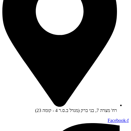
רח' מצדה 7, בני ברק (מגדל ב.ס.ר 4 - קומה 23)
Facebook-f