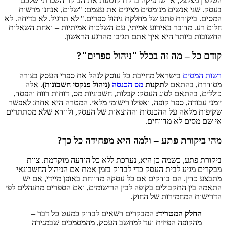
הטלפון מצלצל, או שדפיקה בדלת קוטעת את הבוקר השגרתי שלכם
בעסק. שני אנשים מנומסים מציגים את עצמם: "שלום, אנחנו מרשות
המסים. ביקורת פתע של מחלקת ניהול ספרים." לא תרגיל. לא בדיחה. לא
חלום רע. מדובר באירוע אמיתי, עם השלכות אמיתיות – ואחת השאלות
החשובות
ביותר היא איך אתם תגיבו מהרגע הראשון.
קודם כל – מה זה בכלל "ניהול ספרים"?
רשות המסים
בישראל מחייבת כל עוסק לנהל את ספרי העסק בצורה
מסודרת, בהתאם ל
תקנות
מס הכנסה
(ניהול פנקסי חשבונות)
. אלה
כוללים, בהתאם לסוג העסק: קבלות, חשבוניות מס, דוחות רווח והפסד,
יומני עבודה, ספר קופה, ואפילו רישומי מלאי. המטרה היא אחת: לאפשר
שקיפות מלאה על ההכנסות וההוצאות של העסק, ולוודא שלא מסתתרים
אי שם מסים לא מדווחים.
מהי ביקורת פתע – ולמה היא מפחידה כל כך?
ביקורת פתע, כשמה כן היא, נערכת ללא כל הודעה מוקדמת. צוות
מבקרים מגיע לבית העסק כדי לבדוק בזמן אמת אם הניהול החשבונאי
מתבצע כדין. הם בודקים אם כל עסקה מדווחת באופן מיידי, אם יש
התאמה בין התקבולים בקופה לבין הרישומים, ואם הספרים מתנהלים לפי
הדרישות המחמירות של החוק.
החלק המטריד:
המבקרים רשאים לבדוק כמעט כל דבר –
מהקופה הפיזית ועד למחשב העסק, מהמסמכים שבמגירה