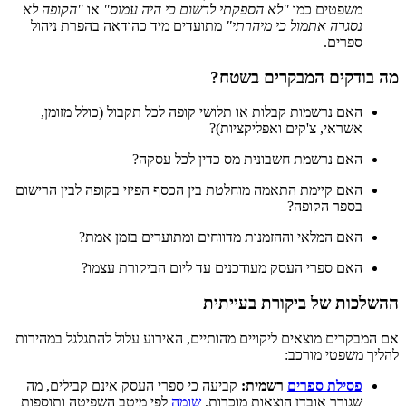
משפטים כמו
"לא הספקתי לרשום כי היה עמוס"
או
"הקופה לא
נסגרה אתמול כי מיהרתי"
מתועדים מיד כהודאה בהפרת ניהול
ספרים.
מה בודקים המבקרים בשטח?
האם נרשמות קבלות או תלושי קופה לכל תקבול (כולל מזומן,
אשראי, צ'קים ואפליקציות)?
האם נרשמת חשבונית מס כדין לכל עסקה?
האם קיימת התאמה מוחלטת בין הכסף הפיזי בקופה לבין הרישום
בספר הקופה?
האם המלאי וההזמנות מדווחים ומתועדים בזמן אמת?
האם ספרי העסק מעודכנים עד ליום הביקורת עצמו?
ההשלכות של ביקורת בעייתית
אם המבקרים מוצאים ליקויים מהותיים, האירוע עלול להתגלגל במהירות
להליך משפטי מורכב:
פסילת ספרים
רשמית:
קביעה כי ספרי העסק אינם קבילים, מה
שגורר אובדן הוצאות מוכרות,
שומה
לפי מיטב השפיטה ותוספות