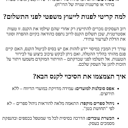
בזיהוי או פרשנות שגויה של הדו"ח).
למה קריטי לפנות לייעוץ משפטי לפני התשלום?
רוב העסקים נזכרים להתייעץ רק
אחרי
שהם שילמו את הקנס. זו טעות
אסטרטגית, שכן תשלום הקנס לרוב נתפס כהודאה בקיום ההפרה וסוגר
את הדלת לערעור עתידי.
עורך דין המבין במיסוי יידע לזהות אם יש בסיס לביטול הקנס, האם קיים
פגם מהותי בהליך ההטלה, ואם ניתן לבקש עיכוב ביצוע עד לבירור
הטענות. אל תשלמו לפני שבדקתם – הוויתור המוקדם משמעו ויתור על
הזכות להגן על העסק שלכם.
איך תצמצמו את הסיכוי לקנס הבא?
אפס סובלנות למועדים:
עמידה מדויקת במועדי הדיווח – ללא
תירוצים.
ניהול ספרים מוקפד:
התאמה מלאה להוראות ניהול ספרים – לא
לפי "תחושת בטן".
הכשרת עובדים:
הדרכה בסיסית לכל מי שמטפל בכספים ובהנפקת
מסמכים בעסק.