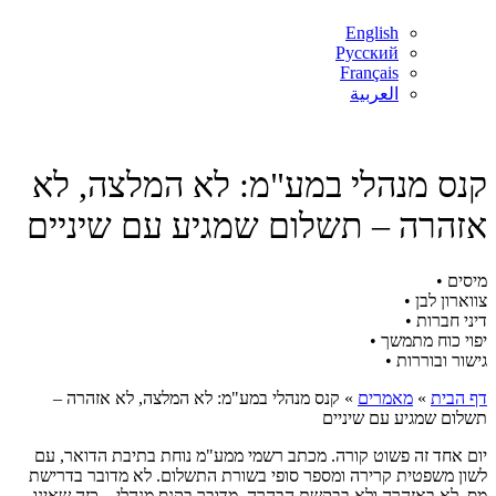
English
Русский
Français
العربية
קנס מנהלי במע"מ: לא המלצה, לא
אזהרה – תשלום שמגיע עם שיניים
מיסים •
צווארון לבן •
דיני חברות •
יפוי כוח מתמשך •
גישור ובוררות •
דף הבית
»
מאמרים
»
קנס מנהלי במע"מ: לא המלצה, לא אזהרה –
תשלום שמגיע עם שיניים
יום אחד זה פשוט קורה. מכתב רשמי ממע"מ נוחת בתיבת הדואר, עם
לשון משפטית קרירה ומספר סופי בשורת התשלום. לא מדובר בדרישת
מס, לא באזהרה ולא בבקשת הבהרה. מדובר בקנס מנהלי – כזה שאינו