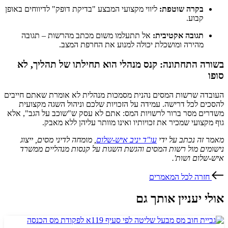
בקרה שוטפת:
ליווי מקצועי המבצע "בדיקת דופק" לדיווחים באופן
קבוע.
תגובה אקטיבית:
אל תתעלמו משום מכתב מהרשות – תגובה
מהירה ומושכלת יכולה למנוע את החרפת המצב.
בשורה התחתונה: קנס מנהלי הוא תחילתו של תהליך, לא
סופו
העובדה שרשות המסים נהנית מסמכות מנהלית לא אומרת שאתם חייבים
להסכים לכל דרישה. עמידה על הזכויות שלכם וניהול השגה מקצועית
משדרים מסר ברור לרשויות המס: אתם לא עסק ש"שוכב על הגב", אלא
גוף מקצועי שמכיר את זכויותיו ואינו מוותר עליהן ללא מאבק.
מאמר זה נכתב על ידי
עו"ד יניב איש-שלום
, מומחה לדיני מסים, ייצוג
נישומים מול רשות המסים והגשת השגות על קנסות מנהליים ממשרד
איש-שלום ושות'.
חזרה לכל המאמרים
אולי יעניין אותך גם