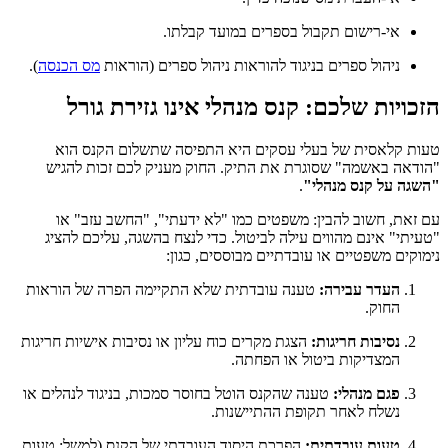
אי-רישום תקבול בספרים במועד קבלתו.
ניהול ספרים בניגוד להוראות ניהול ספרים (הוראות
מס הכנסה
).
הזכויות שלכם: קנס מנהלי אינו גזירת גורל
טעות קלאסית של בעלי עסקים היא התפיסה שתשלום הקנס הוא
"הודאה באשמה" שסוגרת את התיק. החוק מעניק לכם זכות להגיש
"השגה על קנס מנהלי"
.
עם זאת, חשוב להבין: משפטים כמו "לא ידעתי", "החשב עזב" או
"טעיתי" אינם מהווים עילה לביטול. כדי לנצח בהשגה, עליכם להציג
נימוקים משפטיים או עובדתיים מבוססים, כגון:
העדר עבירה:
טענה עובדתית שלא התקיימה הפרה של הוראות
החוק.
נסיבות חריגות:
הצגת מקרים כוח עליון או נסיבות אישיות חריגות
המצדיקות ביטול או הפחתה.
פגם מנהלי:
טענה שהקנס הוטל בחוסר סמכות, בניגוד לנהלים או
נשלח לאחר תקופת ההתיישנות.
טעות עובדתית:
הפרכת היסוד העובדתי של הקנס (למשל: טעות