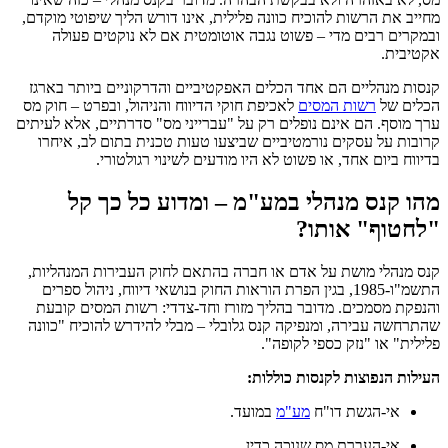
מחייב את הרשות להוכיח כוונה פלילית, אינו דורש הליך שיפוטי מוקדם,
ובמקרים רבים מדי – פשוט נגבה אוטומטית אם לא נוקטים פעולה
אקטיבית.
קנסות מנהליים הם אחד הכלים האפקטיביים והדרקוניים ביותר בארגז
הכלים של
רשות המסים
לאכיפת חוקי הדיווח והניהול, ובפרט – חוק מס
ערך מוסף. הם אינם נופלים רק על "עברייני מס" סדרתיים, אלא לעיתים
קרובות על עסקים נורמטיביים שביצעו טעות טכנית בתום לב, איחרו
בדיווח ביום אחד, או פשוט לא היו מודעים לשינוי רגולטורי.
מהו קנס מנהלי במע"מ – ומדוע כל כך קל
"לחטוף" אותו?
קנס מנהלי מושת על אדם או חברה בהתאם לחוק העבירות המנהליות,
התשמ"ו-1985, בגין הפרת הוראות החוק בנושאי דיווח, ניהול ספרים
והנפקת מסמכים. מדובר בהליך מזורז וחד-צדדי: רשות המסים קובעת
שהתרחשה עבירה, ומנפיקה קנס גלובלי – מבלי להידרש להוכיח "כוונה
פלילית" או "נזק כספי לקופה".
העילות הנפוצות לקנסות כוללות:
אי-הגשת דו"ח
מע"מ
במועד.
אי-העברת מס שנוכה כדין.