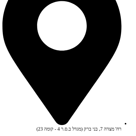
רח' מצדה 7, בני ברק (מגדל ב.ס.ר 4 - קומה 23)