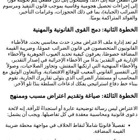
إلى إجراءات تحصيل هجومية وقاسية بموجب قانون التنفيذ ومرسوم
الضرائب (الجباية)، بما في ذلك الحجوزات، وغرامات التأخير،
والفوائد المتراكمة يوميًا.
الخطوة الثانية: دمج القوى القانونية والمهنية
لم تعد إدارة ملف الاعتراض مجرد حدث محاسبي بحت. فالأطباء
القانونيون المتخصصون في قانون الضرائب عمومًا، وضريبة القيمة
المضافة خصوصًا، يعرفون كيفية تحديد العيوب الجوهرية والأخطاء
الإدارية في التقدير: بدءًا من الأخطاء الإجرائية في إصدار التقدير،
والأخطاء المنهجية التي ارتكبها المفتش، وتجاوز الصلاحيات، وصولاً
إلى التفسير القانوني المعيب للوقائع الاقتصادية. وبالتعاون الوثيق مع
المحاسب أو مستشار الضرائب الذي يتولى تقاريرك الجارية، نقوم
ببناء خط دفاع استراتيجي يفكك ادعاءات السلطة بندًا تلو الآخر.
الخطوة الثالثة: صياغة وتقديم اعتراض مسبب وممنهج
الاعتراض ليس رسالة توضيحية عابرة أو استجداءً للرأفة. إنه لائحة
دعوى قانونية ومحاسبية معقدة في كل تفاصيلها. ويجب أن يشمل:
تفصيلاً قانونيًا شاملاً لنقاط الخلاف في مواجهة محطة ضريبة
القيمة المضافة.