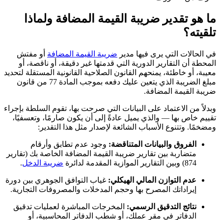
ما هو تقدير ضريبة القيمة المضافة ولماذا
تلقيته؟
في الحالات التي يرى فيها مدير
ضريبة القيمة المضافة
أو مفتش
المحطة أن التقارير الدورية التي قدمتها غير دقيقة، أو ناقصة، أو
معيبة، أو خاطئة، يمنحهم القانون الصلاحية القانونية المستقلة لتحديد
مبلغ الضريبة الذي يتعين عليك دفعه بموجب المادة 77 من قانون
ضريبة القيمة المضافة.
وبدلاً من الاعتماد على البيانات التي صرحت بها، تقوم السلطة بإجراء
تقييم خاص بها — والذي يميل عادةً إلى أن يكون صارمًا، وتعسفيًا،
ومضخمًا. وتتنوع الأسباب الشائعة لإصدار مثل هذا التقدير:
الفروق والبيانات المتناقضة:
وجود عدم تطابق وأرقام
متضاربة بين تقارير ضريبة القيمة المضافة الخاصة بك (تقارير
874) وبين التقارير الموازية المقدمة لدائرة
ضريبة الدخل
.
عدم التوازن المالي الهيكلي:
غياب التوافق الجوهري بين دورة
إيراداتك المصرح بها وحجم المدخلات والمصروفات التجارية.
نتائج التدقيق الرسمي:
المخرجات المباشرة لعمليات تدقيق
الدفاتر في مقر عملك، أو شطب الدفاتر المحاسبية، أو