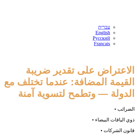
עברית
English
Русский
Français
الاعتراض على تقدير ضريبة
القيمة المضافة: عندما تختلف مع
الدولة — وتطمح لتسوية آمنة
الضرائب •
ذوي الياقات البيضاء •
قانون الشركات •