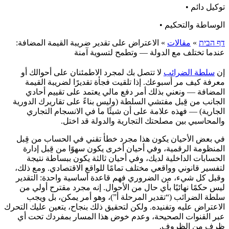
توكيل دائم •
الوساطة والتحكيم •
דף הבית
»
مقالات
»
الاعتراض على تقدير ضريبة القيمة المضافة:
عندما تختلف مع الدولة — وتطمح لتسوية آمنة
إن
سلطة الضرائب
لا تتصل بك لمجرد الاطمئنان على أحوالك أو
معرفة كيف مر أسبوعك. إذا تلقيت فجأة تقديرًا لضريبة القيمة
المضافة — ونعني بذلك أمر دفع مالي يعتمد على تقييم أحادي
الجانب من قِبل مفتشي السلطة (وليس بناءً على تقاريرك الدورية
الجارية) — فهذه علامة على أن شيئًا ما في الانسجام التجاري
والمحاسبي بين مصلحتك التجارية والدولة قد اختل.
في بعض الأحيان يكون هذا مجرد خطأ تقني في الحساب من قِبل
المنظومة الرقمية، وفي أحيان أخرى يكون سهوًا من قِبل إدارة
الحسابات الداخلية لديك، وفي أحيان ثالثة يكون ببساطة نتيجة
لتفسير قانوني وواقعي مختلف تمامًا للواقع الاقتصادي. ومع ذلك،
وقبل كل شيء، من الضروري فهم قاعدة أساسية واحدة: التقدير
ليس حكمًا نهائيًا بأي حال من الأحوال. إنه مجرد مقترح أولي من
سلطة الضرائب (“تقدير المرحلة أ”)، وهو أمر يمكن، بل ويجب
الاعتراض عليه وتفنيده. ولكن لتحقيق ذلك بنجاح، يتعين عليك التحرك
عبر القنوات الصحيحة، وعدم خوض هذا المسار بمفردك تحت أي
ظرف من الظروف.