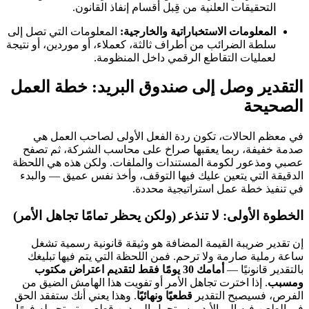
التحقيقات العلنية من قِبل أقسام إنفاذ القانون.
المعلومات الاستخباراتية والخارجية:
المعلومات التي تصل إلى
سلطة الضرائب من أطراف ثالثة، كعملاء، أو موردين، أو نتيجة
لعمليات التقاطع الرقمي داخل المنظومة.
التقدير وصل إلى صندوق البريد: خطة العمل
الصحيحة
في معظم الحالات، تكون ردة الفعل الأولى لصاحب العمل هي
صدمة خفيفة، ربما يعقبها صراخ على محاسب الشركة، ثم تصفح
عصبي ومذعور لكومة المستندات والملفات. ولكن هذه هي اللحظة
الدقيقة التي يتعين عليك فيها التوقف، وأخذ نفس عميق — والبدء
في تنفيذ خطة عمل استراتيجية محددة.
الخطوة الأولى: لا تنذعر (ولكن يحظر تمامًا تجاهل الأمر)
إن تقدير ضريبة القيمة المضافة هو وثيقة قانونية رسمية تشغل
ساعة رملية صارمة ولا ترحم. فمن اللحظة التي يتم فيها تبليغك
بالتقدير قانونيًا —
أمامك 30 يومًا فقط لتقديم اعتراض مكتوب
ومسبب
. إذا اخترت تجاهل الأمر أو تفويت هذا الهامش الضيق من
الفرص، فسيصبح التقدير
قطعيًا ونهائيًا
. وهذا يعني أنك ستفقد الحق
في الطعن فيه إلى الأبد، وسيتحول إلى دين قطعي يتم تحويله فورًا