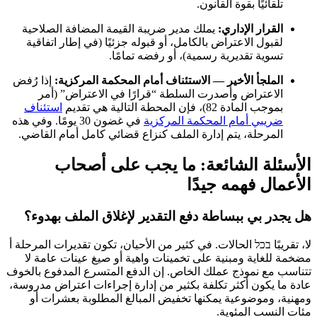
تلقائيًا بقوة القانون.
القرار الإداري:
يملك مدير ضريبة القيمة المضافة الصلاحية
لقبول الاعتراض بالكامل، أو قبوله جزئيًا (في إطار اتفاقية
تسوية تقديرية رسمية)، أو رفضه تمامًا.
الملجأ الأخير — الاستئناف أمام المحكمة المركزية:
إذا رُفض
الاعتراض وأصدرت السلطة “قرارًا في الاعتراض” (أمر
بموجب المادة 82)، فإن المحطة التالية هي تقديم
استئناف
ضريبي أمام المحكمة المركزية
في غضون 30 يومًا. وفي هذه
المرحلة، يتم إدارة الملف كنزاع قضائي كامل أمام القاضي.
الأسئلة الشائعة: ما يجب على أصحاب
الأعمال فهمه جيدًا
هل يجدر بي ببساطة دفع التقدير لإغلاق الملف بهدوء؟
لا، تقريبًا בכל الحالات. في كثير من الأحيان، تكون تقديرات المرحلة أ
مضخمة للغاية ومبنية على تخمينات واهية أو صيغ عينات عامة لا
تتناسب مع نموذج عملك الخاص. إن الدفع المتسرع المدفوع بالخوف
عادة ما يكون أكثر تكلفة بكثير من إدارة إجراءات اعتراض مدروسة،
ومهنية، وموضوعية يمكنها تخفيض المبالغ المطلوبة بعشرات أو
مئات النسب المئوية.