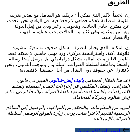
الطريق
إن الخطأ الأكبر الذي يمكن أن ترتكبه هو التعامل مع تقدير ضريبة
القيمة المضافة كحكم قطعي لا رجعة فيه. في الواقع، نحن نتحدث
عن مقترح أحادي الجانب، وهجومي، وغير ودي من قِبل الدولة —
وهو أمر يمكنك، وفي كثير من الحالات يجب عليك، مواجهته
والانتصار عليه.
إن المكلف الذي يختار التصرف بشكل صحيح، مستعينًا بمشورة
قانونية ذكية، واستراتيجية مركزة، ورد مهني حاسم، لا يمكنه فقط
تقليص الالتزامات المالية بشكل دراماتيكي، بل يرسل أيضًا رسالة
واضحة وقاطعة لسلطة الضرائب: عملنا يدار بموجب القانون، ونحن
لا نتنازل عن حقوقنا دون القتال من أجل حقيقتنا الاقتصادية.
أعد هذا المقال المحامي
يانيف إيش-شالوم
، الخبير في قانون
الضرائب، وتمثيل المكلفين في إجراءات التقدير المعقدة وتقديم
الاعتراضات والاستئنافات أمام سلطة الضرائب والمحاكم في مكتب
إيش-شالوم وشركاه للمحاماة.
لمزيد من المعلومات، والتحقق من المواعيد، والوصول إلى النماذج
الرسمية لتقديم الاعتراضات، يرجى زيارة الموقع الرسمي لسلطة
الضرائب الإسرائيلية.
العودة إلى كافة المقالات