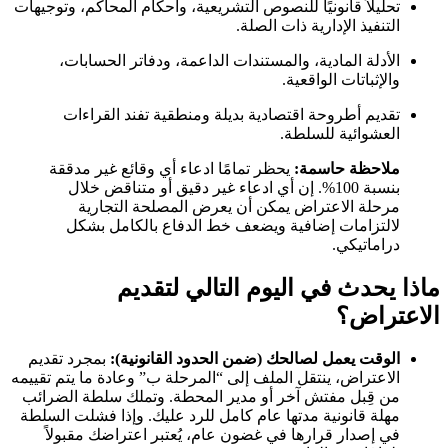
تحليلاً قانونيًا للنصوص التشريعية، وأحكام المحاكم، وتوجيهات
التنفيذ الإدارية ذات الصلة.
الأدلة المادية، والمستندات الداعمة، ودفاتر الحسابات،
والإثباتات الواقعية.
تقديم أطروحة اقتصادية بديلة ومنطقية تفند القراءات
العشوائية للسلطة.
ملاحظة حاسمة:
يحظر تمامًا ادعاء أي وقائع غير مدققة
بنسبة 100%. إن أي ادعاء غير دقيق أو متناقض خلال
مرحلة الاعتراض يمكن أن يعرض المصلحة التجارية
لالتزامات إضافية ويضعف خط الدفاع بالكامل بشكل
دراماتيكي.
ماذا يحدث في اليوم التالي لتقديم
الاعتراض؟
الوقت يعمل لصالحك (ضمن الحدود القانونية):
بمجرد تقديم
الاعتراض، ينتقل الملف إلى “المرحلة ب” وعادة ما يتم تقييمه
من قِبل مفتش آخر أو مدير المحطة. وتملك سلطة الضرائب
مهلة قانونية مدتها عام كامل للرد عليك. وإذا فشلت السلطة
في إصدار قرارها في غضون عام، يُعتبر اعتراضك مقبولاً