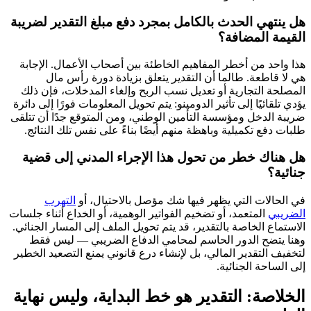
هل ينتهي الحدث بالكامل بمجرد دفع مبلغ التقدير لضريبة
القيمة المضافة؟
هذا واحد من أخطر المفاهيم الخاطئة بين أصحاب الأعمال. الإجابة
هي لا قاطعة. طالما أن التقدير يتعلق بزيادة دورة رأس مال
المصلحة التجارية أو تعديل نسب الربح وإلغاء المدخلات، فإن ذلك
يؤدي تلقائيًا إلى تأثير الدومينو: يتم تحويل المعلومات فورًا إلى دائرة
ضريبة الدخل ومؤسسة التأمين الوطني، ومن المتوقع جدًا أن تتلقى
طلبات دفع تكميلية وباهظة منهم أيضًا بناءً على نفس تلك النتائج.
هل هناك خطر من تحول هذا الإجراء المدني إلى قضية
جنائية؟
في الحالات التي يظهر فيها شك مؤصل بالاحتيال، أو
التهرب
الضريبي
المتعمد، أو تضخيم الفواتير الوهمية، أو الخداع أثناء جلسات
الاستماع الخاصة بالتقدير، قد يتم تحويل الملف إلى المسار الجنائي.
وهنا يتضح الدور الحاسم لمحامي الدفاع الضريبي — ليس فقط
لتخفيف التقدير المالي، بل لإنشاء درع قانوني يمنع التصعيد الخطير
إلى الساحة الجنائية.
الخلاصة: التقدير هو خط البداية، وليس نهاية