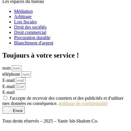
Les espaces du bureau
Médiation
Arbitrage
Lois fiscales
Droit des sociétés
Droit commercial
Procuration durable
Blanchiment d'argent
Toujours à votre service !
nom
téléphone
E-mail
E-mail
E-mail
J'accepte de recevoir des courriers et des publicités et d'utiliser
mes données en conséquence.
politique de confidentialité
Envoi
Tous droits réservés – 2025 – Yaniv Ish-Shalom Co.
Conception et développement de sites Web – M.MEDIA
| SEO –