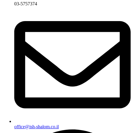
03-5757374
office@ish-shalom.co.il