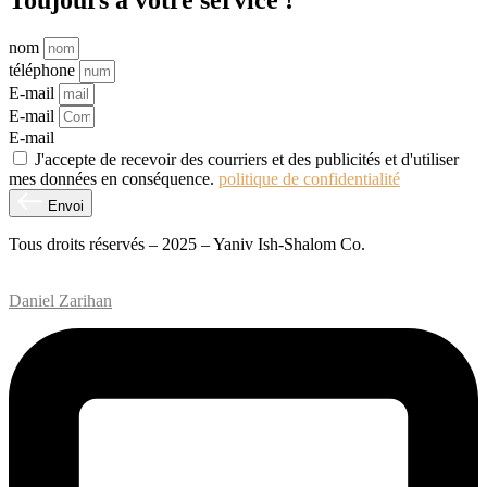
nom
téléphone
E-mail
E-mail
E-mail
J'accepte de recevoir des courriers et des publicités et d'utiliser
mes données en conséquence.
politique de confidentialité
Envoi
Tous droits réservés – 2025 – Yaniv Ish-Shalom Co.
Conception et développement de sites Web – M.MEDIA
| SEO –
Daniel Zarihan