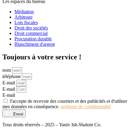
Les espaces du bureau
Médiation
Arbitrage
Lois fiscales
Droit des sociétés
Droit commercial
Procuration durable
Blanchiment d'argent
Toujours à votre service !
nom
téléphone
E-mail
E-mail
E-mail
J'accepte de recevoir des courriers et des publicités et d'utiliser
mes données en conséquence.
politique de confidentialité
Envoi
Tous droits réservés – 2025 – Yaniv Ish-Shalom Co.
Conception et développement de sites Web – M.MEDIA
| SEO –