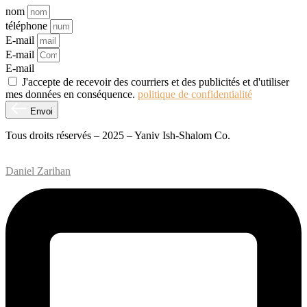
nom
téléphone
E-mail
E-mail
E-mail
J'accepte de recevoir des courriers et des publicités et d'utiliser
mes données en conséquence.
politique de confidentialité
Envoi
Tous droits réservés – 2025 – Yaniv Ish-Shalom Co.
Conception et développement de sites Web – M.MEDIA
| SEO –
Daniel Zarihan