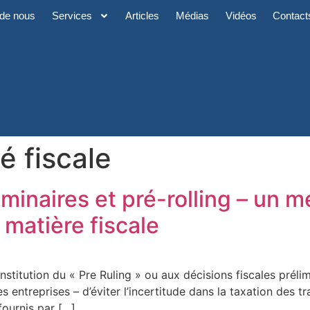
de nous
Services
Articles
Médias
Vidéos
Contact
é fiscale
iminaires et pré-rolling – un 
 matière fiscale
institution du « Pre Ruling » ou aux décisions fiscales préli
les entreprises – d’éviter l’incertitude dans la taxation de
 fournis par […]