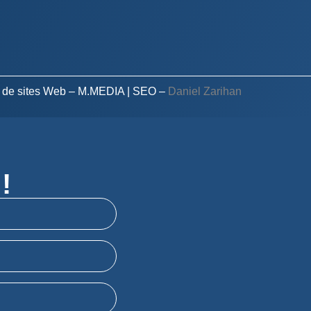
 de sites Web – M.MEDIA
| SEO –
Daniel Zarihan
!