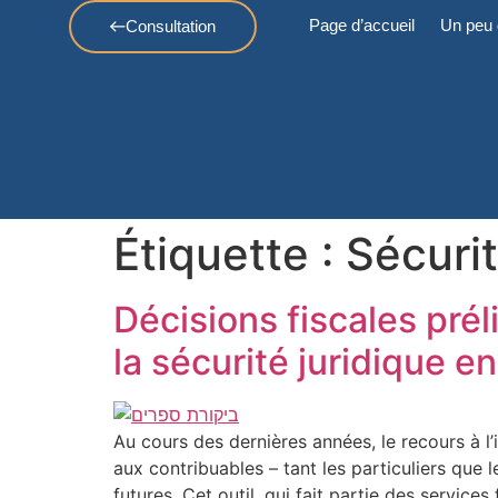
Page d’accueil
Un peu 
Consultation
Étiquette :
Sécurit
Décisions fiscales prél
la sécurité juridique en
Au cours des dernières années, le recours à l’
aux contribuables – tant les particuliers que 
futures. Cet outil, qui fait partie des services