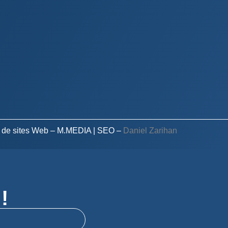
 de sites Web – M.MEDIA
| SEO –
Daniel Zarihan
!