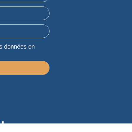
mes données en
!