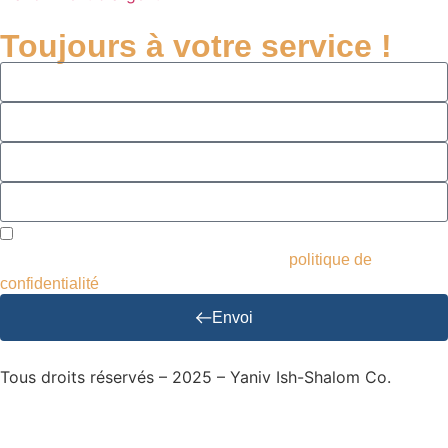
Toujours à votre service !
J'accepte de recevoir des courriers et des publicités et
d'utiliser mes données en conséquence.
politique de
confidentialité
Envoi
Tous droits réservés – 2025 – Yaniv Ish-Shalom Co.
Conception et développement de sites Web – M.MEDIA
|