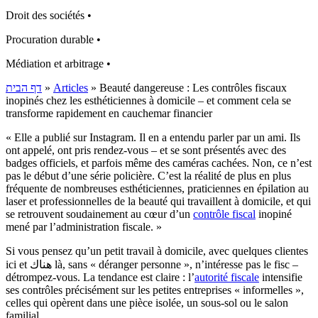
Droit des sociétés •
Procuration durable •
Médiation et arbitrage •
דף הבית
»
Articles
»
Beauté dangereuse : Les contrôles fiscaux
inopinés chez les esthéticiennes à domicile – et comment cela se
transforme rapidement en cauchemar financier
« Elle a publié sur Instagram. Il en a entendu parler par un ami. Ils
ont appelé, ont pris rendez-vous – et se sont présentés avec des
badges officiels, et parfois même des caméras cachées. Non, ce n’est
pas le début d’une série policière. C’est la réalité de plus en plus
fréquente de nombreuses esthéticiennes, praticiennes en épilation au
laser et professionnelles de la beauté qui travaillent à domicile, et qui
se retrouvent soudainement au cœur d’un
contrôle fiscal
inopiné
mené par l’administration fiscale. »
Si vous pensez qu’un petit travail à domicile, avec quelques clientes
ici et هناك là, sans « déranger personne », n’intéresse pas le fisc –
détrompez-vous. La tendance est claire : l’
autorité fiscale
intensifie
ses contrôles précisément sur les petites entreprises « informelles »,
celles qui opèrent dans une pièce isolée, un sous-sol ou le salon
familial.