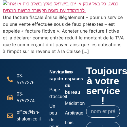
Une facture fiscale émise illégalement – ​​pour un service
ou une vente effectuée sous de faux prétextes – est
appelée « facture fictive ». Acheter une facture fictive
et la déclarer comme entrée réduit le montant de la TVA
que le commerçant doit payer, ainsi que les cotisations
à l’impôt sur le revenu et à la Caisse […]
Toujour
Navigation
Les
03-
à votre
rapide
espaces
5757376
du
service
Page
bureau
03-
d'accueil
!
5757374
Médiation
Un
office@ish-
peu
Arbitrage
shalom.co.il
de
Lois
nous