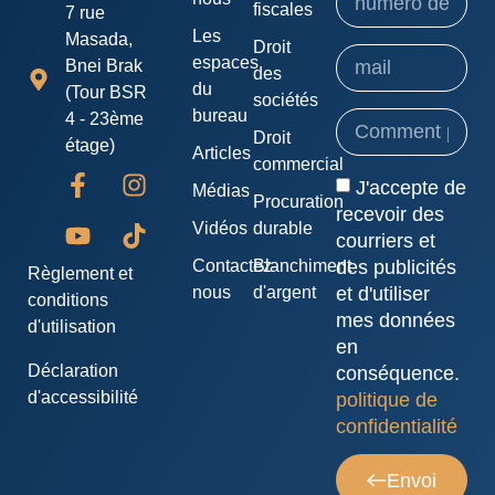
fiscales
7 rue
Les
Masada,
Droit
espaces
Bnei Brak
des
du
(Tour BSR
sociétés
bureau
4 - 23ème
Droit
étage)
Articles
commercial
J'accepte de
Médias
Procuration
recevoir des
Vidéos
durable
courriers et
Contactez-
Blanchiment
des publicités
Règlement et
nous
d'argent
et d'utiliser
conditions
mes données
d'utilisation
en
Déclaration
conséquence.
d'accessibilité
politique de
confidentialité
Envoi