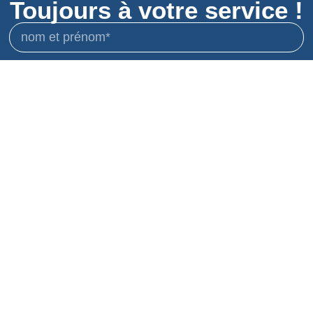
Toujours à votre service !
J'accepte de recevoir des courriers et des
publicités et d'utiliser mes données en conséquence.
politique de confidentialité
Envoi