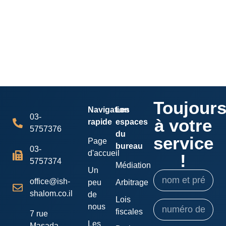
Toujour
Navigation
Les
03-
à votre
rapide
espaces
5757376
du
service
Page
bureau
03-
d'accueil
!
5757374
Médiation
Un
office@ish-
peu
Arbitrage
shalom.co.il
de
Lois
nous
fiscales
7 rue
Les
Masada,