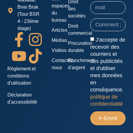
Droit
espaces
Bnei Brak
des
du
(Tour BSR
sociétés
bureau
4 - 23ème
Droit
étage)
Articles
commercial
J'accepte de
Médias
Procuration
recevoir des
Vidéos
durable
courriers et
Contactez-
Blanchiment
des publicités
nous
d'argent
et d'utiliser
Règlement et
mes données
conditions
en
d'utilisation
conséquence.
Déclaration
politique de
d'accessibilité
confidentialité
Envoi