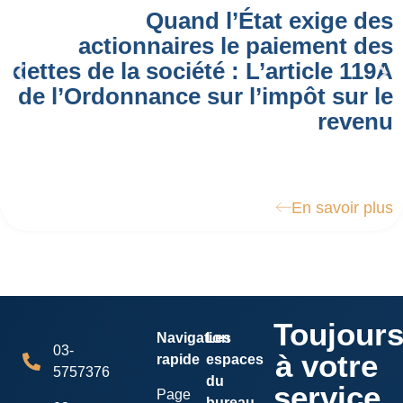
Quand l’État exige des
actionnaires le paiement des
dettes de la société : L’article 119A
de l’Ordonnance sur l’impôt sur le
revenu
En savoir plus
Toujour
Navigation
Les
03-
à votre
rapide
espaces
5757376
du
service
Page
bureau