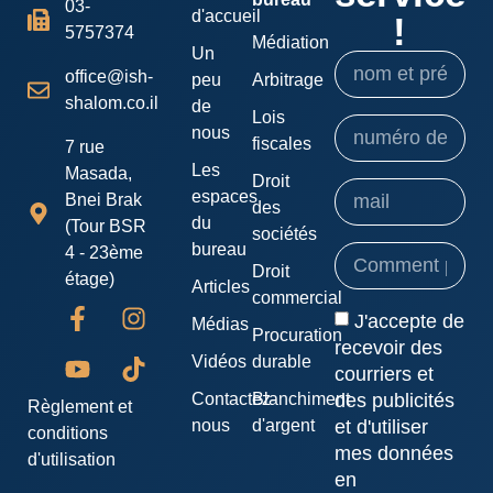
03-
d'accueil
!
5757374
Médiation
Un
office@ish-
peu
Arbitrage
shalom.co.il
de
Lois
nous
fiscales
7 rue
Les
Masada,
Droit
espaces
Bnei Brak
des
du
(Tour BSR
sociétés
bureau
4 - 23ème
Droit
étage)
Articles
commercial
J'accepte de
Médias
Procuration
recevoir des
Vidéos
durable
courriers et
Contactez-
Blanchiment
des publicités
Règlement et
nous
d'argent
et d'utiliser
conditions
mes données
d'utilisation
en